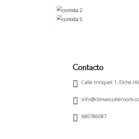
Contacto
Calle trinquet 1, Elche /A
info@climaxsuiteroom.c
680786087