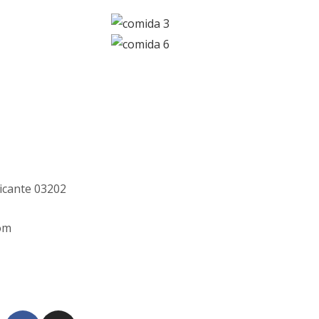
licante 03202
om